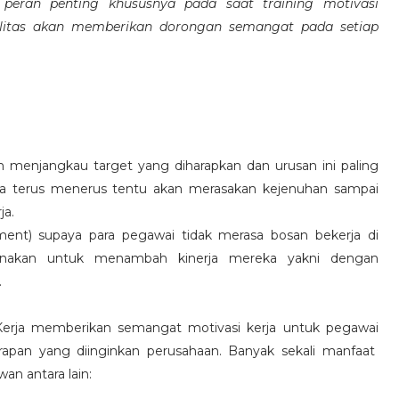
eran penting khususnya pada saat training motivasi
alitas akan memberikan dorongan semangat pada setiap
 menjangkau target yang diharapkan dan urusan ini paling
ara terus menerus tentu akan merasakan kejenuhan sampai
ja.
hment) supaya para pegawai tidak merasa bosan bekerja di
ksanakan untuk menambah kinerja mereka yakni dengan
.
 Kerja memberikan semangat motivasi kerja untuk pegawai
rapan yang diinginkan perusahaan. Banyak sekali manfaat
an antara lain: