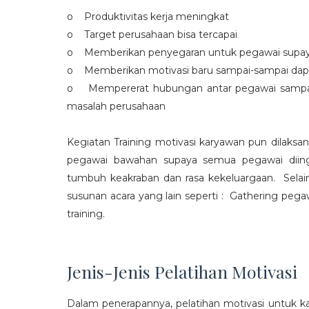
o Produktivitas kerja meningkat
o Target perusahaan bisa tercapai
o Memberikan penyegaran untuk pegawai supaya t
o Memberikan motivasi baru sampai-sampai dap
o Mempererat hubungan antar pegawai sampa
masalah perusahaan
Kegiatan Training motivasi karyawan pun dilaksa
pegawai bawahan supaya semua pegawai diing
tumbuh keakraban dan rasa kekeluargaan. Selain
susunan acara yang lain seperti : Gathering peg
training.
Jenis-Jenis Pelatihan Motivasi
Dalam penerapannya, pelatihan motivasi untuk k