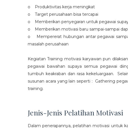
o Produktivitas kerja meningkat
o Target perusahaan bisa tercapai
o Memberikan penyegaran untuk pegawai supaya t
o Memberikan motivasi baru sampai-sampai dap
o Mempererat hubungan antar pegawai sampa
masalah perusahaan
Kegiatan Training motivasi karyawan pun dilaksa
pegawai bawahan supaya semua pegawai diing
tumbuh keakraban dan rasa kekeluargaan. Selain
susunan acara yang lain seperti : Gathering peg
training.
Jenis-Jenis Pelatihan Motivasi
Dalam penerapannya, pelatihan motivasi untuk k