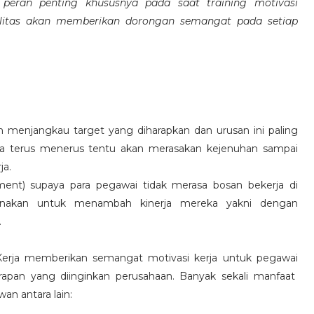
eran penting khususnya pada saat training motivasi
alitas akan memberikan dorongan semangat pada setiap
 menjangkau target yang diharapkan dan urusan ini paling
ara terus menerus tentu akan merasakan kejenuhan sampai
ja.
hment) supaya para pegawai tidak merasa bosan bekerja di
ksanakan untuk menambah kinerja mereka yakni dengan
.
 Kerja memberikan semangat motivasi kerja untuk pegawai
rapan yang diinginkan perusahaan. Banyak sekali manfaat
an antara lain: