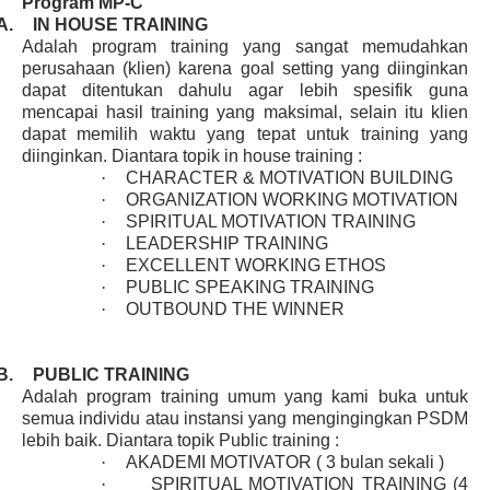
Program MP-C
A.
IN HOUSE TRAINING
Adalah program training yang sangat memudahkan
perusahaan (klien) karena goal setting yang diinginkan
dapat ditentukan dahulu agar lebih spesifik guna
mencapai hasil training yang maksimal, selain itu klien
dapat memilih waktu yang tepat untuk training yang
diinginkan. Diantara topik in house training :
·
CHARACTER & MOTIVATION BUILDING
·
ORGANIZATION WORKING MOTIVATION
·
SPIRITUAL MOTIVATION TRAINING
·
LEADERSHIP TRAINING
·
EXCELLENT WORKING ETHOS
·
PUBLIC SPEAKING TRAINING
·
OUTBOUND THE WINNER
B.
PUBLIC TRAINING
Adalah program training umum yang kami buka untuk
semua individu atau instansi yang mengingingkan PSDM
lebih baik. Diantara topik Public training :
·
AKADEMI MOTIVATOR ( 3 bulan sekali )
·
SPIRITUAL MOTIVATION TRAINING (4