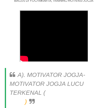
BAGUS DI YOGYAKARTA, TRAINING MOTIVASI JOGJA
A). MOTIVATOR JOGJA-
MOTIVATOR JOGJA LUCU
TERKENAL (
WA: 0819-4654-
8000
)