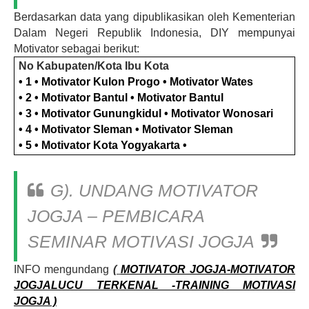
Berdasarkan data yang dipublikasikan oleh Kementerian
Dalam Negeri Republik Indonesia, DIY mempunyai
Motivator sebagai berikut:
No Kabupaten/Kota Ibu Kota
• 1 • Motivator Kulon Progo • Motivator Wates
• 2 • Motivator Bantul • Motivator Bantul
• 3 • Motivator Gunungkidul • Motivator Wonosari
• 4 • Motivator Sleman • Motivator Sleman
• 5 • Motivator Kota Yogyakarta •
G). UNDANG MOTIVATOR
JOGJA – PEMBICARA
SEMINAR MOTIVASI JOGJA
INFO mengundang
(
MOTIVATOR JOGJA-MOTIVATOR
JOGJALUCU TERKENAL -TRAINING MOTIVASI
JOGJA )