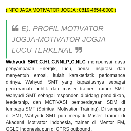
(INFO JASA MOTIVATOR JOGJA : 0819-4654-8000 )
E). PROFIL MOTIVATOR
JOGJA-MOTIVATOR JOGJA
LUCU TERKENAL
Wahyudi SMT.,C.Ht.,C.NNLP.,C.NLC
mempunyai gaya
penyampaian Energik, lucu, berisi inspirasi dan
menyentuh emosi, itulah karakteristik performance
dirinya. Wahyudi SMT yang kapasitasnya sebagai
penceramah publik dan master trainer Trainer SMT.
Wahyudi SMT sebagai responden dibidang pendidikan,
leadership, dan MOTIVASI pemberdayaan SDM di
lembaga SMT (Spiritual Motivation Training). Di samping
di SMT, Wahyudi SMT pun menjadi Master Trainer di
Akademi Motivator Indonesia, trainer di Mentor FM,
GGLC Indonesia pun di GPRS outbound .