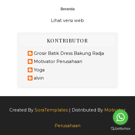
Beranda
‹
›
Lihat versi web
KONTRIBUTOR
Grosir Batik Dress Bakung Radja
Motivator Perusahaan
Yoga
alvin
Created By
SoraTemplates
| Distributed By
Motivator
Perusahaan