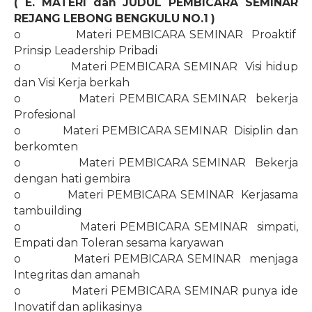
( E. MATERI dan JUDUL PEMBICARA SEMINAR
REJANG LEBONG BENGKULU
NO.1
)
o
Materi PEMBICARA SEMINAR
Proaktif
Prinsip Leadership Pribadi
o
Materi PEMBICARA SEMINAR
Visi hidup
dan Visi Kerja berkah
o
Materi PEMBICARA SEMINAR
bekerja
Profesional
o
Materi PEMBICARA SEMINAR
Disiplin dan
berkomten
o
Materi PEMBICARA SEMINAR
Bekerja
dengan hati gembira
o
Materi PEMBICARA SEMINAR
Kerjasama
tambuilding
o
Materi PEMBICARA SEMINAR
simpati,
Empati dan Toleran sesama karyawan
o
Materi PEMBICARA SEMINAR
menjaga
Integritas dan amanah
o
Materi PEMBICARA SEMINAR punya ide
Inovatif dan aplikasinya