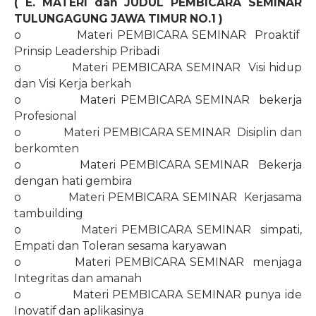
( E. MATERI dan JUDUL PEMBICARA SEMINAR
TULUNGAGUNG JAWA TIMUR
NO.1
)
o
Materi PEMBICARA SEMINAR
Proaktif
Prinsip Leadership Pribadi
o
Materi PEMBICARA SEMINAR
Visi hidup
dan Visi Kerja berkah
o
Materi PEMBICARA SEMINAR
bekerja
Profesional
o
Materi PEMBICARA SEMINAR
Disiplin dan
berkomten
o
Materi PEMBICARA SEMINAR
Bekerja
dengan hati gembira
o
Materi PEMBICARA SEMINAR
Kerjasama
tambuilding
o
Materi PEMBICARA SEMINAR
simpati,
Empati dan Toleran sesama karyawan
o
Materi PEMBICARA SEMINAR
menjaga
Integritas dan amanah
o
Materi PEMBICARA SEMINAR punya ide
Inovatif dan aplikasinya