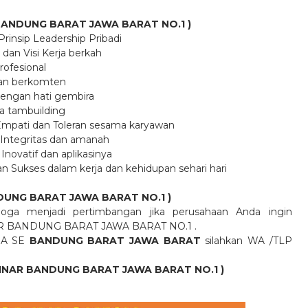
R BANDUNG BARAT JAWA BARAT
NO.1
)
Prinsip Leadership Pribadi
p dan Visi Kerja berkah
rofesional
 dan berkomten
dengan hati gembira
a tambuilding
 Empati dan Toleran sesama karyawan
Integritas dan amanah
ovatif dan aplikasinya
ukses dalam kerja dan kehidupan sehari hari
NDUNG BARAT JAWA BARAT
NO.1
)
oga menjadi pertimbangan jika perusahaan Anda ingin
AR BANDUNG BARAT JAWA BARAT
NO.1
.
RA SE
BANDUNG BARAT JAWA BARAT
silahkan WA /TLP
INAR BANDUNG BARAT JAWA BARAT
NO.1
)