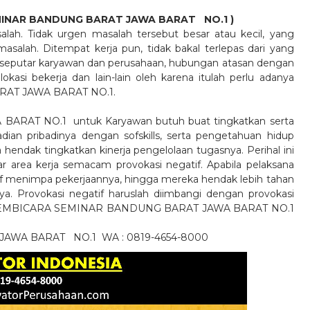
SEMINAR BANDUNG BARAT JAWA BARAT
NO.1
)
lah. Tidak urgen masalah tersebut besar atau kecil, yang
salah. Ditempat kerja pun, tidak bakal terlepas dari yang
 seputar karyawan dan perusahaan, hubungan atasan dengan
asi bekerja dan lain-lain oleh karena itulah perlu adanya
AT JAWA BARAT NO.1.
AT NO.1 untuk Karyawan butuh buat tingkatkan serta
dian pribadinya dengan sofskills, serta pengetahuan hidup
 hendak tingkatkan kinerja pengelolaan tugasnya. Perihal ini
 area kerja semacam provokasi negatif. Apabila pelaksana
itif menimpa pekerjaannya, hingga mereka hendak lebih tahan
ya. Provokasi negatif haruslah diimbangi dengan provokasi
hingga PEMBICARA SEMINAR BANDUNG BARAT JAWA BARAT NO.1
 JAWA BARAT
NO.1
WA : 0819-4654-8000