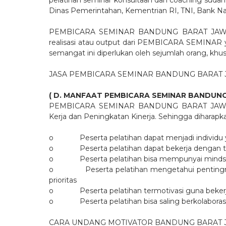
pelatihan seminar konsultaan dan coaching sudah 
Dinas Pemerintahan, Kementrian RI, TNI, Bank Nas
PEMBICARA SEMINAR BANDUNG BARAT JAWA BAR
realisasi atau output dari PEMBICARA SEMINAR ya
semangat ini diperlukan oleh sejumlah orang, kh
JASA PEMBICARA SEMINAR BANDUNG BARAT J
( D. MANFAAT PEMBICARA SEMINAR BANDUNG
PEMBICARA SEMINAR BANDUNG BARAT JAWA BA
Kerja dan Peningkatan Kinerja. Sehingga diharapk
o
Peserta pelatihan dapat menjadi individu
o
Peserta pelatihan dapat bekerja dengan t
o
Peserta pelatihan bisa mempunyai mindset
o
Peserta pelatihan mengetahui pentin
prioritas
o
Peserta pelatihan termotivasi guna bekerj
o
Peserta pelatihan bisa saling berkolabor
CARA UNDANG MOTIVATOR BANDUNG BARAT JAW