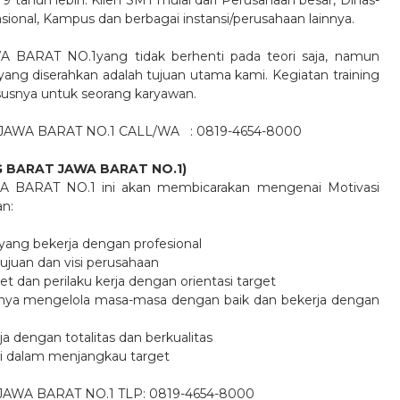
9 tahun lebih. Klien SMT mulai dari Perusahaan besar, Dinas-
ional, Kampus dan berbagai instansi/perusahaan lainnya.
AT NO.1yang tidak berhenti pada teori saja, namun
ng diserahkan adalah tujuan utama kami. Kegiatan training
ususnya untuk seorang karyawan.
AWA BARAT NO.1 CALL/WA
: 0819-4654-8000
 BARAT JAWA BARAT NO.1)
RAT NO.1 ini akan membicarakan mengenai Motivasi
an:
 yang bekerja dengan profesional
ujuan dan visi perusahaan
 dan perilaku kerja dengan orientasi target
gnya mengelola masa-masa dengan baik dan bekerja dengan
a dengan totalitas dan berkualitas
asi dalam menjangkau target
A BARAT NO.1 TLP: 0819-4654-8000