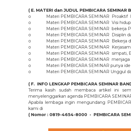
( E. MATERI dan JUDUL PEMBICARA SEMINA
o
Materi PEMBICARA SEMINAR
Proaktif
o
Materi PEMBICARA SEMINAR
Visi hidu
o
Materi PEMBICARA SEMINAR
bekerja P
o
Materi PEMBICARA SEMINAR
Disiplin
o
Materi PEMBICARA SEMINAR
Bekerja 
o
Materi PEMBICARA SEMINAR
Kerjasam
o
Materi PEMBICARA SEMINAR
simpati,
o
Materi PEMBICARA SEMINAR
menjaga 
o
Materi PEMBICARA SEMINAR punya ide In
o
Materi PEMBICARA SEMINAR Unggul dan S
( F.
INFO LENGKAP PEMBICARA SEMINAR BA
Terima kasih sudah membaca artikel ini sem
menyelenggarkan agenda PEMBICARA SEMIN
Apabila lembaga ingin mengundang PEMBICA
kami di
( Nomor : 0819-4654-8000
-
PEMBICARA SEM