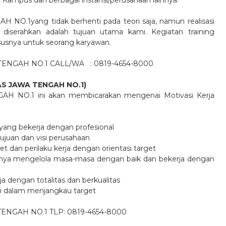
 Kampus dan berbagai instansi/perusahaan lainnya.
1yang tidak berhenti pada teori saja, namun realisasi
serahkan adalah tujuan utama kami. Kegiatan training
ususnya untuk seorang karyawan.
TENGAH NO.1 CALL/WA
: 0819-4654-8000
S JAWA TENGAH NO.1)
O.1 ini akan membicarakan mengenai Motivasi Kerja
 yang bekerja dengan profesional
ujuan dan visi perusahaan
 dan perilaku kerja dengan orientasi target
gnya mengelola masa-masa dengan baik dan bekerja dengan
a dengan totalitas dan berkualitas
asi dalam menjangkau target
GAH NO.1 TLP: 0819-4654-8000