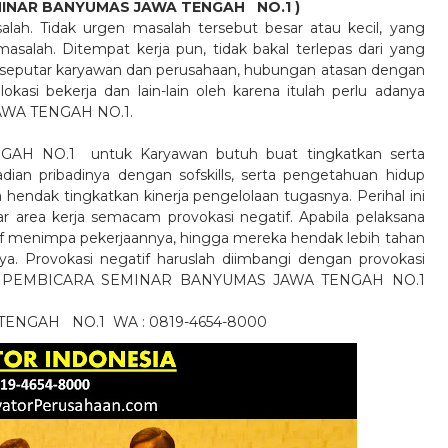
SEMINAR BANYUMAS JAWA TENGAH
NO.1
)
lah. Tidak urgen masalah tersebut besar atau kecil, yang
salah. Ditempat kerja pun, tidak bakal terlepas dari yang
 seputar karyawan dan perusahaan, hubungan atasan dengan
asi bekerja dan lain-lain oleh karena itulah perlu adanya
WA TENGAH NO.1.
 NO.1 untuk Karyawan butuh buat tingkatkan serta
dian pribadinya dengan sofskills, serta pengetahuan hidup
 hendak tingkatkan kinerja pengelolaan tugasnya. Perihal ini
 area kerja semacam provokasi negatif. Apabila pelaksana
itif menimpa pekerjaannya, hingga mereka hendak lebih tahan
ya. Provokasi negatif haruslah diimbangi dengan provokasi
 hingga PEMBICARA SEMINAR BANYUMAS JAWA TENGAH NO.1
A TENGAH
NO.1
WA : 0819-4654-8000