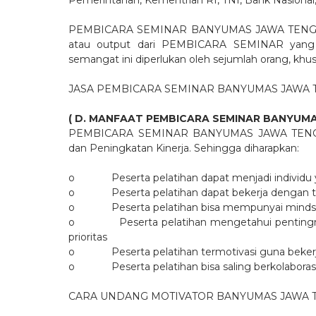
Pemerintahan, Kementrian RI, TNI, Bank Nasional,
PEMBICARA SEMINAR BANYUMAS JAWA TENGAH NO.
atau output dari PEMBICARA SEMINAR yang di
semangat ini diperlukan oleh sejumlah orang, kh
JASA PEMBICARA SEMINAR BANYUMAS JAWA 
( D. MANFAAT PEMBICARA SEMINAR BANYUMA
PEMBICARA SEMINAR BANYUMAS JAWA TENGAH N
dan Peningkatan Kinerja. Sehingga diharapkan:
o
Peserta pelatihan dapat menjadi individu
o
Peserta pelatihan dapat bekerja dengan t
o
Peserta pelatihan bisa mempunyai mindset
o
Peserta pelatihan mengetahui pentin
prioritas
o
Peserta pelatihan termotivasi guna bekerj
o
Peserta pelatihan bisa saling berkolabor
CARA UNDANG MOTIVATOR BANYUMAS JAWA TEN