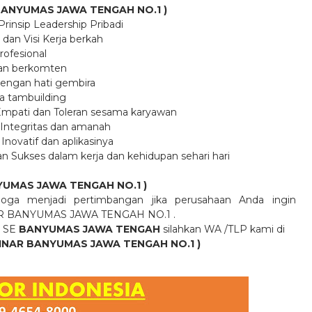
R BANYUMAS JAWA TENGAH
NO.1
)
Prinsip Leadership Pribadi
p dan Visi Kerja berkah
rofesional
 dan berkomten
dengan hati gembira
a tambuilding
 Empati dan Toleran sesama karyawan
Integritas dan amanah
ovatif dan aplikasinya
ukses dalam kerja dan kehidupan sehari hari
NYUMAS JAWA TENGAH
NO.1
)
oga menjadi pertimbangan jika perusahaan Anda ingin
AR BANYUMAS JAWA TENGAH
NO.1
.
 SE
BANYUMAS JAWA TENGAH
silahkan WA /TLP kami di
INAR BANYUMAS JAWA TENGAH
NO.1
)