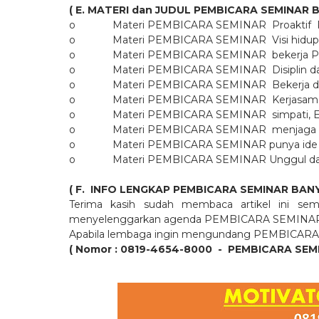
( E. MATERI dan JUDUL PEMBICARA SEMINA
o
Materi PEMBICARA SEMINAR
Proaktif
o
Materi PEMBICARA SEMINAR
Visi hidu
o
Materi PEMBICARA SEMINAR
bekerja P
o
Materi PEMBICARA SEMINAR
Disiplin
o
Materi PEMBICARA SEMINAR
Bekerja 
o
Materi PEMBICARA SEMINAR
Kerjasam
o
Materi PEMBICARA SEMINAR
simpati,
o
Materi PEMBICARA SEMINAR
menjaga 
o
Materi PEMBICARA SEMINAR punya ide In
o
Materi PEMBICARA SEMINAR Unggul dan S
( F.
INFO LENGKAP PEMBICARA SEMINAR BA
Terima kasih sudah membaca artikel ini sem
menyelenggarkan agenda PEMBICARA SEMIN
Apabila lembaga ingin mengundang PEMBICARA
( Nomor : 0819-4654-8000
-
PEMBICARA SEM