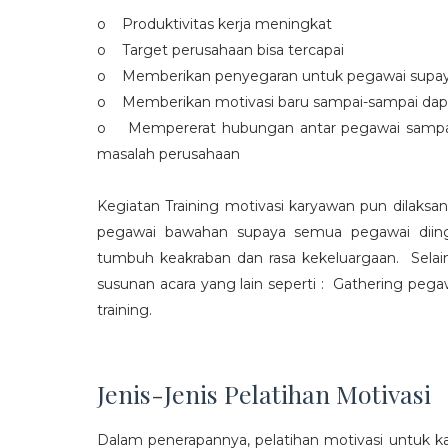
o Produktivitas kerja meningkat
o Target perusahaan bisa tercapai
o Memberikan penyegaran untuk pegawai supaya t
o Memberikan motivasi baru sampai-sampai dap
o Mempererat hubungan antar pegawai sampa
masalah perusahaan
Kegiatan Training motivasi karyawan pun dilaksa
pegawai bawahan supaya semua pegawai diing
tumbuh keakraban dan rasa kekeluargaan. Selain
susunan acara yang lain seperti : Gathering peg
training.
Jenis-Jenis Pelatihan Motivasi
Dalam penerapannya, pelatihan motivasi untuk k