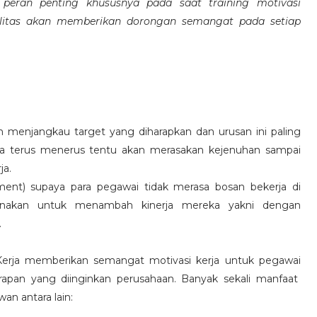
eran penting khususnya pada saat training motivasi
alitas akan memberikan dorongan semangat pada setiap
 menjangkau target yang diharapkan dan urusan ini paling
ara terus menerus tentu akan merasakan kejenuhan sampai
ja.
hment) supaya para pegawai tidak merasa bosan bekerja di
ksanakan untuk menambah kinerja mereka yakni dengan
.
 Kerja memberikan semangat motivasi kerja untuk pegawai
rapan yang diinginkan perusahaan. Banyak sekali manfaat
an antara lain: