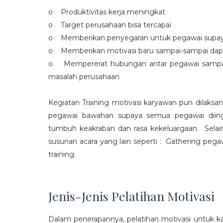
o Produktivitas kerja meningkat
o Target perusahaan bisa tercapai
o Memberikan penyegaran untuk pegawai supaya t
o Memberikan motivasi baru sampai-sampai dap
o Mempererat hubungan antar pegawai sampa
masalah perusahaan
Kegiatan Training motivasi karyawan pun dilaksa
pegawai bawahan supaya semua pegawai diing
tumbuh keakraban dan rasa kekeluargaan. Selain
susunan acara yang lain seperti : Gathering peg
training.
Jenis-Jenis Pelatihan Motivasi
Dalam penerapannya, pelatihan motivasi untuk k