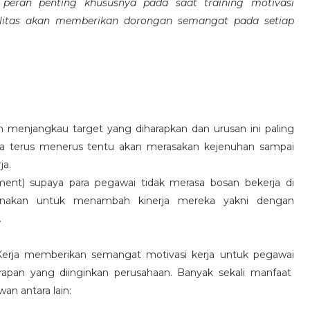
eran penting khususnya pada saat training motivasi
alitas akan memberikan dorongan semangat pada setiap
 menjangkau target yang diharapkan dan urusan ini paling
ara terus menerus tentu akan merasakan kejenuhan sampai
ja.
hment) supaya para pegawai tidak merasa bosan bekerja di
ksanakan untuk menambah kinerja mereka yakni dengan
.
 Kerja memberikan semangat motivasi kerja untuk pegawai
rapan yang diinginkan perusahaan. Banyak sekali manfaat
an antara lain: