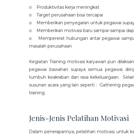
o Produktivitas kerja meningkat
o Target perusahaan bisa tercapai
o Memberikan penyegaran untuk pegawai supaya t
o Memberikan motivasi baru sampai-sampai dap
o Mempererat hubungan antar pegawai sampa
masalah perusahaan
Kegiatan Training motivasi karyawan pun dilaksa
pegawai bawahan supaya semua pegawai diing
tumbuh keakraban dan rasa kekeluargaan. Selain
susunan acara yang lain seperti : Gathering peg
training.
Jenis-Jenis Pelatihan Motivasi
Dalam penerapannya, pelatihan motivasi untuk k