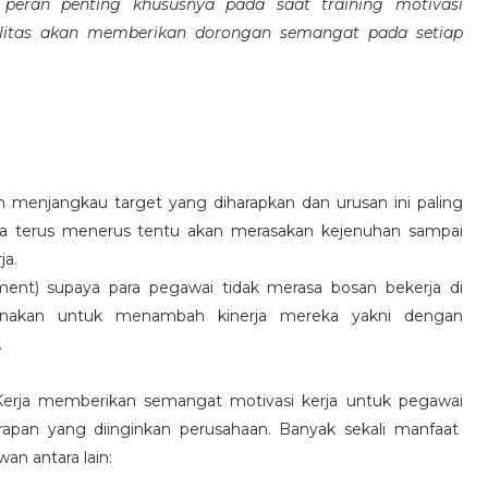
eran penting khususnya pada saat training motivasi
alitas akan memberikan dorongan semangat pada setiap
 menjangkau target yang diharapkan dan urusan ini paling
ara terus menerus tentu akan merasakan kejenuhan sampai
ja.
hment) supaya para pegawai tidak merasa bosan bekerja di
ksanakan untuk menambah kinerja mereka yakni dengan
.
 Kerja memberikan semangat motivasi kerja untuk pegawai
rapan yang diinginkan perusahaan. Banyak sekali manfaat
an antara lain: