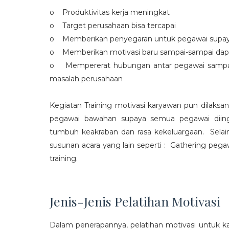
o Produktivitas kerja meningkat
o Target perusahaan bisa tercapai
o Memberikan penyegaran untuk pegawai supaya t
o Memberikan motivasi baru sampai-sampai dap
o Mempererat hubungan antar pegawai sampa
masalah perusahaan
Kegiatan Training motivasi karyawan pun dilaksa
pegawai bawahan supaya semua pegawai diing
tumbuh keakraban dan rasa kekeluargaan. Selain
susunan acara yang lain seperti : Gathering peg
training.
Jenis-Jenis Pelatihan Motivasi
Dalam penerapannya, pelatihan motivasi untuk k