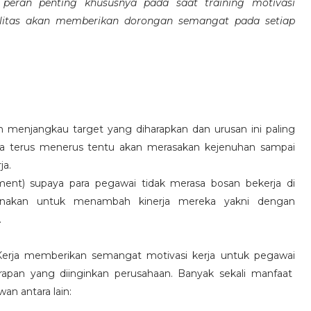
eran penting khususnya pada saat training motivasi
alitas akan memberikan dorongan semangat pada setiap
 menjangkau target yang diharapkan dan urusan ini paling
ara terus menerus tentu akan merasakan kejenuhan sampai
ja.
hment) supaya para pegawai tidak merasa bosan bekerja di
ksanakan untuk menambah kinerja mereka yakni dengan
.
 Kerja memberikan semangat motivasi kerja untuk pegawai
rapan yang diinginkan perusahaan. Banyak sekali manfaat
an antara lain: