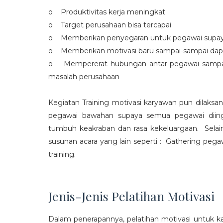
o Produktivitas kerja meningkat
o Target perusahaan bisa tercapai
o Memberikan penyegaran untuk pegawai supaya t
o Memberikan motivasi baru sampai-sampai dap
o Mempererat hubungan antar pegawai sampa
masalah perusahaan
Kegiatan Training motivasi karyawan pun dilaksa
pegawai bawahan supaya semua pegawai diing
tumbuh keakraban dan rasa kekeluargaan. Selain
susunan acara yang lain seperti : Gathering peg
training.
Jenis-Jenis Pelatihan Motivasi
Dalam penerapannya, pelatihan motivasi untuk k