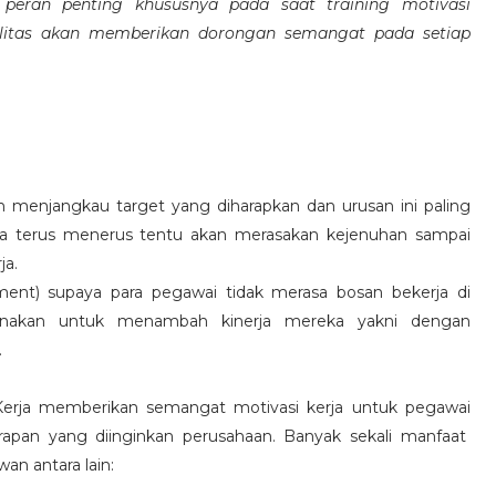
eran penting khususnya pada saat training motivasi
alitas akan memberikan dorongan semangat pada setiap
 menjangkau target yang diharapkan dan urusan ini paling
ara terus menerus tentu akan merasakan kejenuhan sampai
ja.
hment) supaya para pegawai tidak merasa bosan bekerja di
ksanakan untuk menambah kinerja mereka yakni dengan
.
 Kerja memberikan semangat motivasi kerja untuk pegawai
rapan yang diinginkan perusahaan. Banyak sekali manfaat
an antara lain: