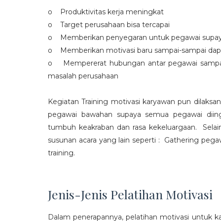
o Produktivitas kerja meningkat
o Target perusahaan bisa tercapai
o Memberikan penyegaran untuk pegawai supaya t
o Memberikan motivasi baru sampai-sampai dap
o Mempererat hubungan antar pegawai sampa
masalah perusahaan
Kegiatan Training motivasi karyawan pun dilaksa
pegawai bawahan supaya semua pegawai diing
tumbuh keakraban dan rasa kekeluargaan. Selain
susunan acara yang lain seperti : Gathering peg
training.
Jenis-Jenis Pelatihan Motivasi
Dalam penerapannya, pelatihan motivasi untuk k