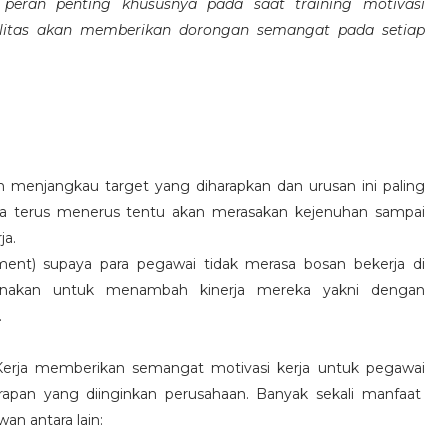
eran penting khususnya pada saat training motivasi
alitas akan memberikan dorongan semangat pada setiap
 menjangkau target yang diharapkan dan urusan ini paling
ara terus menerus tentu akan merasakan kejenuhan sampai
ja.
hment) supaya para pegawai tidak merasa bosan bekerja di
ksanakan untuk menambah kinerja mereka yakni dengan
.
 Kerja memberikan semangat motivasi kerja untuk pegawai
rapan yang diinginkan perusahaan. Banyak sekali manfaat
an antara lain: