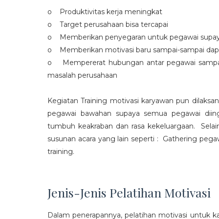
o Produktivitas kerja meningkat
o Target perusahaan bisa tercapai
o Memberikan penyegaran untuk pegawai supaya t
o Memberikan motivasi baru sampai-sampai dap
o Mempererat hubungan antar pegawai sampa
masalah perusahaan
Kegiatan Training motivasi karyawan pun dilaksa
pegawai bawahan supaya semua pegawai diing
tumbuh keakraban dan rasa kekeluargaan. Selain
susunan acara yang lain seperti : Gathering peg
training.
Jenis-Jenis Pelatihan Motivasi
Dalam penerapannya, pelatihan motivasi untuk k