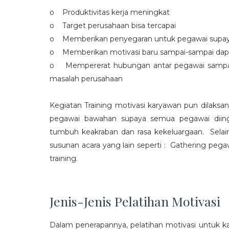
o Produktivitas kerja meningkat
o Target perusahaan bisa tercapai
o Memberikan penyegaran untuk pegawai supaya t
o Memberikan motivasi baru sampai-sampai dap
o Mempererat hubungan antar pegawai sampa
masalah perusahaan
Kegiatan Training motivasi karyawan pun dilaksa
pegawai bawahan supaya semua pegawai diing
tumbuh keakraban dan rasa kekeluargaan. Selain
susunan acara yang lain seperti : Gathering peg
training.
Jenis-Jenis Pelatihan Motivasi
Dalam penerapannya, pelatihan motivasi untuk k