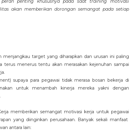
eran penting khususnya pada saat training motivasi
alitas akan memberikan dorongan semangat pada setiap
 menjangkau target yang diharapkan dan urusan ini paling
ara terus menerus tentu akan merasakan kejenuhan sampai
ja.
hment) supaya para pegawai tidak merasa bosan bekerja di
ksanakan untuk menambah kinerja mereka yakni dengan
.
 Kerja memberikan semangat motivasi kerja untuk pegawai
rapan yang diinginkan perusahaan. Banyak sekali manfaat
an antara lain: