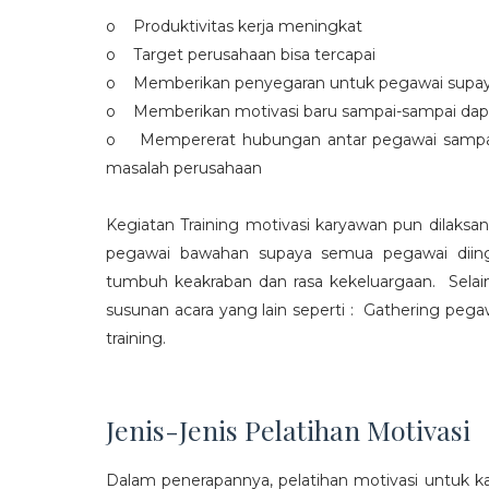
o Produktivitas kerja meningkat
o Target perusahaan bisa tercapai
o Memberikan penyegaran untuk pegawai supaya t
o Memberikan motivasi baru sampai-sampai dap
o Mempererat hubungan antar pegawai sampa
masalah perusahaan
Kegiatan Training motivasi karyawan pun dilaksa
pegawai bawahan supaya semua pegawai diing
tumbuh keakraban dan rasa kekeluargaan. Selain
susunan acara yang lain seperti : Gathering peg
training.
Jenis-Jenis Pelatihan Motivasi
Dalam penerapannya, pelatihan motivasi untuk k