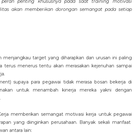
eran penting khususnya pada saat training motivasi
alitas akan memberikan dorongan semangat pada setiap
 menjangkau target yang diharapkan dan urusan ini paling
ara terus menerus tentu akan merasakan kejenuhan sampai
ja.
hment) supaya para pegawai tidak merasa bosan bekerja di
ksanakan untuk menambah kinerja mereka yakni dengan
.
 Kerja memberikan semangat motivasi kerja untuk pegawai
rapan yang diinginkan perusahaan. Banyak sekali manfaat
an antara lain: