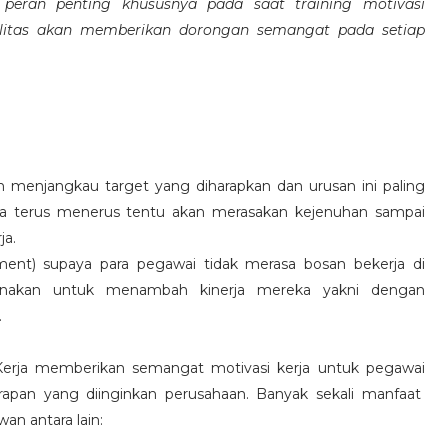
eran penting khususnya pada saat training motivasi
alitas akan memberikan dorongan semangat pada setiap
 menjangkau target yang diharapkan dan urusan ini paling
ara terus menerus tentu akan merasakan kejenuhan sampai
ja.
hment) supaya para pegawai tidak merasa bosan bekerja di
ksanakan untuk menambah kinerja mereka yakni dengan
.
 Kerja memberikan semangat motivasi kerja untuk pegawai
rapan yang diinginkan perusahaan. Banyak sekali manfaat
an antara lain: