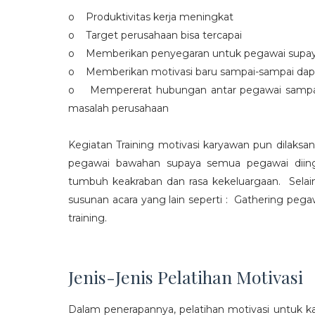
o Produktivitas kerja meningkat
o Target perusahaan bisa tercapai
o Memberikan penyegaran untuk pegawai supaya t
o Memberikan motivasi baru sampai-sampai dap
o Mempererat hubungan antar pegawai sampa
masalah perusahaan
Kegiatan Training motivasi karyawan pun dilaksa
pegawai bawahan supaya semua pegawai diing
tumbuh keakraban dan rasa kekeluargaan. Selain
susunan acara yang lain seperti : Gathering peg
training.
Jenis-Jenis Pelatihan Motivasi
Dalam penerapannya, pelatihan motivasi untuk k