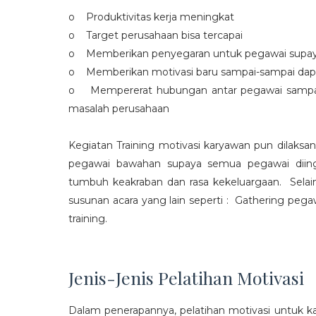
o Produktivitas kerja meningkat
o Target perusahaan bisa tercapai
o Memberikan penyegaran untuk pegawai supaya t
o Memberikan motivasi baru sampai-sampai dap
o Mempererat hubungan antar pegawai sampa
masalah perusahaan
Kegiatan Training motivasi karyawan pun dilaksa
pegawai bawahan supaya semua pegawai diing
tumbuh keakraban dan rasa kekeluargaan. Selain
susunan acara yang lain seperti : Gathering peg
training.
Jenis-Jenis Pelatihan Motivasi
Dalam penerapannya, pelatihan motivasi untuk k