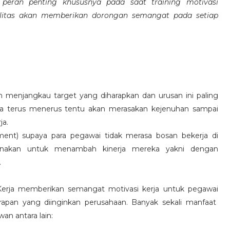
eran penting khususnya pada saat training motivasi
alitas akan memberikan dorongan semangat pada setiap
 menjangkau target yang diharapkan dan urusan ini paling
ara terus menerus tentu akan merasakan kejenuhan sampai
ja.
hment) supaya para pegawai tidak merasa bosan bekerja di
ksanakan untuk menambah kinerja mereka yakni dengan
.
 Kerja memberikan semangat motivasi kerja untuk pegawai
rapan yang diinginkan perusahaan. Banyak sekali manfaat
an antara lain: