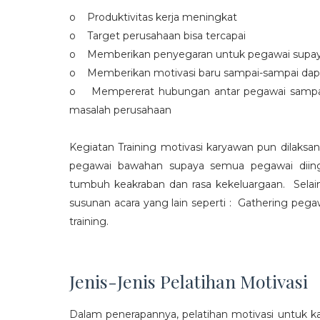
o Produktivitas kerja meningkat
o Target perusahaan bisa tercapai
o Memberikan penyegaran untuk pegawai supaya t
o Memberikan motivasi baru sampai-sampai dap
o Mempererat hubungan antar pegawai sampa
masalah perusahaan
Kegiatan Training motivasi karyawan pun dilaksa
pegawai bawahan supaya semua pegawai diing
tumbuh keakraban dan rasa kekeluargaan. Selain
susunan acara yang lain seperti : Gathering peg
training.
Jenis-Jenis Pelatihan Motivasi
Dalam penerapannya, pelatihan motivasi untuk k