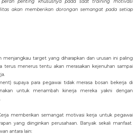
eran penting khususnya pada saat training motivasi
alitas akan memberikan dorongan semangat pada setiap
 menjangkau target yang diharapkan dan urusan ini paling
ara terus menerus tentu akan merasakan kejenuhan sampai
ja.
hment) supaya para pegawai tidak merasa bosan bekerja di
ksanakan untuk menambah kinerja mereka yakni dengan
.
 Kerja memberikan semangat motivasi kerja untuk pegawai
rapan yang diinginkan perusahaan. Banyak sekali manfaat
an antara lain: