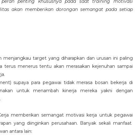
eran penting khususnya pada saat training motivasi
alitas akan memberikan dorongan semangat pada setiap
 menjangkau target yang diharapkan dan urusan ini paling
ara terus menerus tentu akan merasakan kejenuhan sampai
ja.
hment) supaya para pegawai tidak merasa bosan bekerja di
ksanakan untuk menambah kinerja mereka yakni dengan
.
 Kerja memberikan semangat motivasi kerja untuk pegawai
rapan yang diinginkan perusahaan. Banyak sekali manfaat
an antara lain: