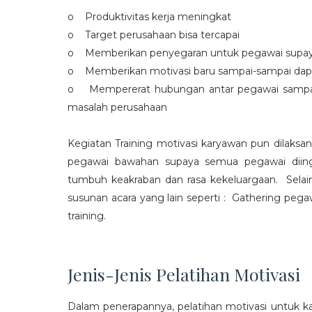
o Produktivitas kerja meningkat
o Target perusahaan bisa tercapai
o Memberikan penyegaran untuk pegawai supaya t
o Memberikan motivasi baru sampai-sampai dap
o Mempererat hubungan antar pegawai sampa
masalah perusahaan
Kegiatan Training motivasi karyawan pun dilaksa
pegawai bawahan supaya semua pegawai diing
tumbuh keakraban dan rasa kekeluargaan. Selain
susunan acara yang lain seperti : Gathering peg
training.
Jenis-Jenis Pelatihan Motivasi
Dalam penerapannya, pelatihan motivasi untuk k