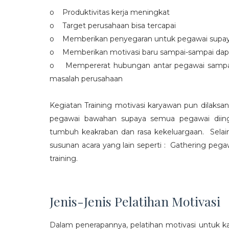
o Produktivitas kerja meningkat
o Target perusahaan bisa tercapai
o Memberikan penyegaran untuk pegawai supaya t
o Memberikan motivasi baru sampai-sampai dap
o Mempererat hubungan antar pegawai sampa
masalah perusahaan
Kegiatan Training motivasi karyawan pun dilaksa
pegawai bawahan supaya semua pegawai diing
tumbuh keakraban dan rasa kekeluargaan. Selain
susunan acara yang lain seperti : Gathering peg
training.
Jenis-Jenis Pelatihan Motivasi
Dalam penerapannya, pelatihan motivasi untuk k