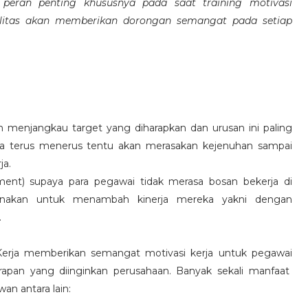
eran penting khususnya pada saat training motivasi
alitas akan memberikan dorongan semangat pada setiap
 menjangkau target yang diharapkan dan urusan ini paling
ara terus menerus tentu akan merasakan kejenuhan sampai
ja.
hment) supaya para pegawai tidak merasa bosan bekerja di
ksanakan untuk menambah kinerja mereka yakni dengan
.
 Kerja memberikan semangat motivasi kerja untuk pegawai
rapan yang diinginkan perusahaan. Banyak sekali manfaat
an antara lain: