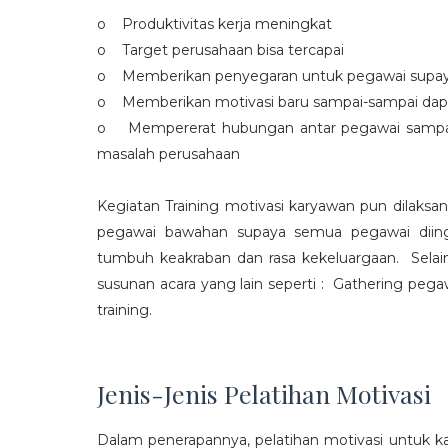
o Produktivitas kerja meningkat
o Target perusahaan bisa tercapai
o Memberikan penyegaran untuk pegawai supaya t
o Memberikan motivasi baru sampai-sampai dap
o Mempererat hubungan antar pegawai sampa
masalah perusahaan
Kegiatan Training motivasi karyawan pun dilaksa
pegawai bawahan supaya semua pegawai diing
tumbuh keakraban dan rasa kekeluargaan. Selain
susunan acara yang lain seperti : Gathering peg
training.
Jenis-Jenis Pelatihan Motivasi
Dalam penerapannya, pelatihan motivasi untuk k