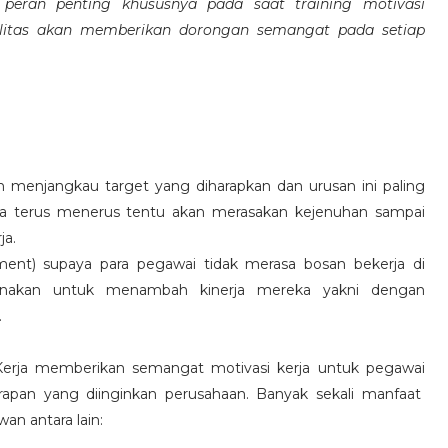
eran penting khususnya pada saat training motivasi
alitas akan memberikan dorongan semangat pada setiap
 menjangkau target yang diharapkan dan urusan ini paling
ara terus menerus tentu akan merasakan kejenuhan sampai
ja.
hment) supaya para pegawai tidak merasa bosan bekerja di
ksanakan untuk menambah kinerja mereka yakni dengan
.
 Kerja memberikan semangat motivasi kerja untuk pegawai
rapan yang diinginkan perusahaan. Banyak sekali manfaat
an antara lain: