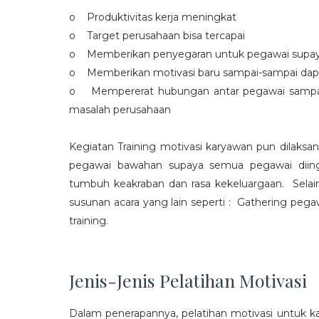
o Produktivitas kerja meningkat
o Target perusahaan bisa tercapai
o Memberikan penyegaran untuk pegawai supaya t
o Memberikan motivasi baru sampai-sampai dap
o Mempererat hubungan antar pegawai sampa
masalah perusahaan
Kegiatan Training motivasi karyawan pun dilaksa
pegawai bawahan supaya semua pegawai diing
tumbuh keakraban dan rasa kekeluargaan. Selain
susunan acara yang lain seperti : Gathering peg
training.
Jenis-Jenis Pelatihan Motivasi
Dalam penerapannya, pelatihan motivasi untuk k