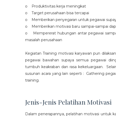
o Produktivitas kerja meningkat
o Target perusahaan bisa tercapai
o Memberikan penyegaran untuk pegawai supaya t
o Memberikan motivasi baru sampai-sampai dap
o Mempererat hubungan antar pegawai sampa
masalah perusahaan
Kegiatan Training motivasi karyawan pun dilaksa
pegawai bawahan supaya semua pegawai diing
tumbuh keakraban dan rasa kekeluargaan. Selain
susunan acara yang lain seperti : Gathering peg
training.
Jenis-Jenis Pelatihan Motivasi
Dalam penerapannya, pelatihan motivasi untuk k