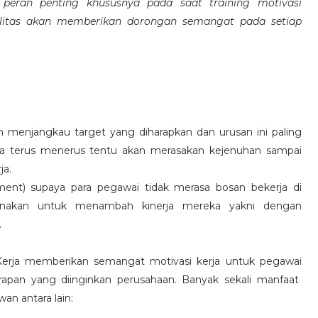
eran penting khususnya pada saat training motivasi
alitas akan memberikan dorongan semangat pada setiap
 menjangkau target yang diharapkan dan urusan ini paling
ara terus menerus tentu akan merasakan kejenuhan sampai
ja.
hment) supaya para pegawai tidak merasa bosan bekerja di
ksanakan untuk menambah kinerja mereka yakni dengan
.
 Kerja memberikan semangat motivasi kerja untuk pegawai
rapan yang diinginkan perusahaan. Banyak sekali manfaat
an antara lain: