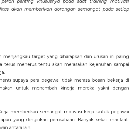
eran penting khususnya pada saat training motivasi
alitas akan memberikan dorongan semangat pada setiap
 menjangkau target yang diharapkan dan urusan ini paling
ara terus menerus tentu akan merasakan kejenuhan sampai
ja.
hment) supaya para pegawai tidak merasa bosan bekerja di
ksanakan untuk menambah kinerja mereka yakni dengan
.
 Kerja memberikan semangat motivasi kerja untuk pegawai
rapan yang diinginkan perusahaan. Banyak sekali manfaat
an antara lain: