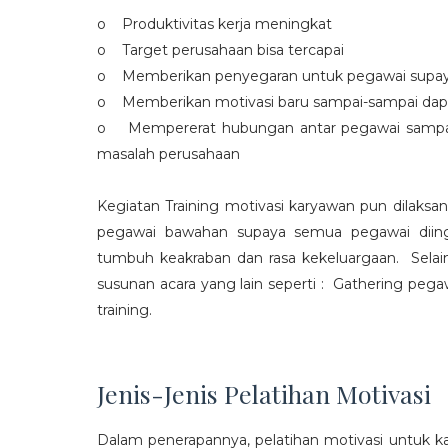
o Produktivitas kerja meningkat
o Target perusahaan bisa tercapai
o Memberikan penyegaran untuk pegawai supaya t
o Memberikan motivasi baru sampai-sampai dap
o Mempererat hubungan antar pegawai sampa
masalah perusahaan
Kegiatan Training motivasi karyawan pun dilaksa
pegawai bawahan supaya semua pegawai diing
tumbuh keakraban dan rasa kekeluargaan. Selain
susunan acara yang lain seperti : Gathering peg
training.
Jenis-Jenis Pelatihan Motivasi
Dalam penerapannya, pelatihan motivasi untuk k