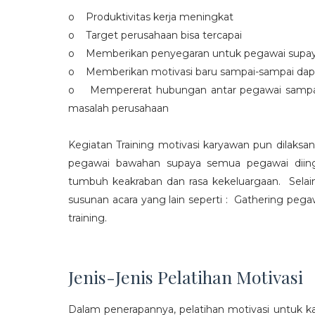
o Produktivitas kerja meningkat
o Target perusahaan bisa tercapai
o Memberikan penyegaran untuk pegawai supaya t
o Memberikan motivasi baru sampai-sampai dap
o Mempererat hubungan antar pegawai sampa
masalah perusahaan
Kegiatan Training motivasi karyawan pun dilaksa
pegawai bawahan supaya semua pegawai diing
tumbuh keakraban dan rasa kekeluargaan. Selain
susunan acara yang lain seperti : Gathering peg
training.
Jenis-Jenis Pelatihan Motivasi
Dalam penerapannya, pelatihan motivasi untuk k