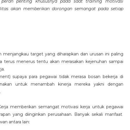
eran penting khususnya pada saat training motivasi
alitas akan memberikan dorongan semangat pada setiap
 menjangkau target yang diharapkan dan urusan ini paling
ara terus menerus tentu akan merasakan kejenuhan sampai
ja.
hment) supaya para pegawai tidak merasa bosan bekerja di
ksanakan untuk menambah kinerja mereka yakni dengan
.
 Kerja memberikan semangat motivasi kerja untuk pegawai
rapan yang diinginkan perusahaan. Banyak sekali manfaat
an antara lain: