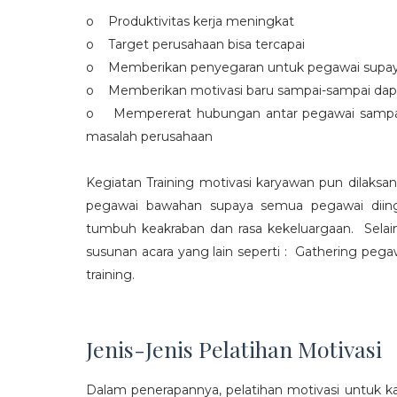
o Produktivitas kerja meningkat
o Target perusahaan bisa tercapai
o Memberikan penyegaran untuk pegawai supaya t
o Memberikan motivasi baru sampai-sampai dap
o Mempererat hubungan antar pegawai sampa
masalah perusahaan
Kegiatan Training motivasi karyawan pun dilaksa
pegawai bawahan supaya semua pegawai diing
tumbuh keakraban dan rasa kekeluargaan. Selain
susunan acara yang lain seperti : Gathering peg
training.
Jenis-Jenis Pelatihan Motivasi
Dalam penerapannya, pelatihan motivasi untuk k