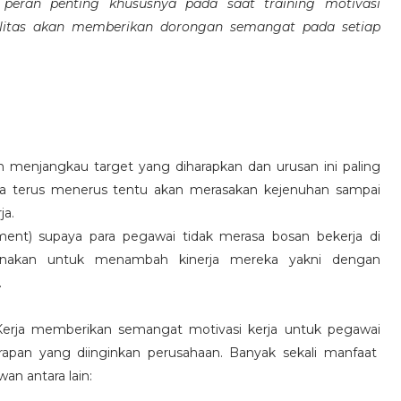
eran penting khususnya pada saat training motivasi
alitas akan memberikan dorongan semangat pada setiap
 menjangkau target yang diharapkan dan urusan ini paling
ara terus menerus tentu akan merasakan kejenuhan sampai
ja.
hment) supaya para pegawai tidak merasa bosan bekerja di
ksanakan untuk menambah kinerja mereka yakni dengan
.
 Kerja memberikan semangat motivasi kerja untuk pegawai
rapan yang diinginkan perusahaan. Banyak sekali manfaat
an antara lain: