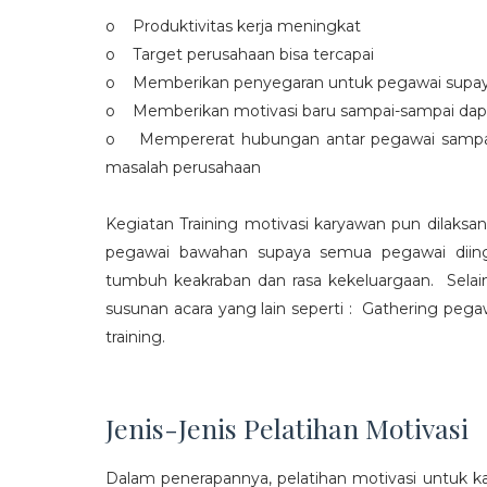
o Produktivitas kerja meningkat
o Target perusahaan bisa tercapai
o Memberikan penyegaran untuk pegawai supaya t
o Memberikan motivasi baru sampai-sampai dap
o Mempererat hubungan antar pegawai sampa
masalah perusahaan
Kegiatan Training motivasi karyawan pun dilaksa
pegawai bawahan supaya semua pegawai diing
tumbuh keakraban dan rasa kekeluargaan. Selain
susunan acara yang lain seperti : Gathering peg
training.
Jenis-Jenis Pelatihan Motivasi
Dalam penerapannya, pelatihan motivasi untuk k