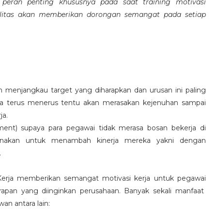
eran penting khususnya pada saat training motivasi
alitas akan memberikan dorongan semangat pada setiap
 menjangkau target yang diharapkan dan urusan ini paling
ara terus menerus tentu akan merasakan kejenuhan sampai
ja.
hment) supaya para pegawai tidak merasa bosan bekerja di
ksanakan untuk menambah kinerja mereka yakni dengan
.
 Kerja memberikan semangat motivasi kerja untuk pegawai
rapan yang diinginkan perusahaan. Banyak sekali manfaat
an antara lain: