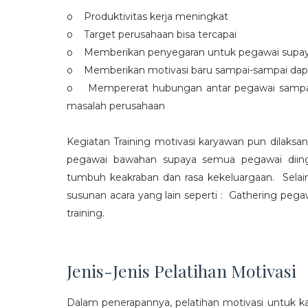
o Produktivitas kerja meningkat
o Target perusahaan bisa tercapai
o Memberikan penyegaran untuk pegawai supaya t
o Memberikan motivasi baru sampai-sampai dap
o Mempererat hubungan antar pegawai sampa
masalah perusahaan
Kegiatan Training motivasi karyawan pun dilaksa
pegawai bawahan supaya semua pegawai diing
tumbuh keakraban dan rasa kekeluargaan. Selain
susunan acara yang lain seperti : Gathering peg
training.
Jenis-Jenis Pelatihan Motivasi
Dalam penerapannya, pelatihan motivasi untuk k