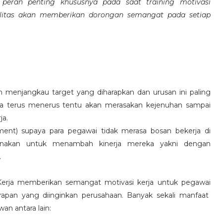
eran penting khususnya pada saat training motivasi
alitas akan memberikan dorongan semangat pada setiap
 menjangkau target yang diharapkan dan urusan ini paling
ara terus menerus tentu akan merasakan kejenuhan sampai
ja.
hment) supaya para pegawai tidak merasa bosan bekerja di
ksanakan untuk menambah kinerja mereka yakni dengan
.
 Kerja memberikan semangat motivasi kerja untuk pegawai
rapan yang diinginkan perusahaan. Banyak sekali manfaat
an antara lain: