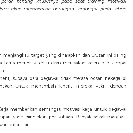
eran penting khususnya pada saat training motivasi
alitas akan memberikan dorongan semangat pada setiap
 menjangkau target yang diharapkan dan urusan ini paling
ara terus menerus tentu akan merasakan kejenuhan sampai
ja.
hment) supaya para pegawai tidak merasa bosan bekerja di
ksanakan untuk menambah kinerja mereka yakni dengan
.
 Kerja memberikan semangat motivasi kerja untuk pegawai
rapan yang diinginkan perusahaan. Banyak sekali manfaat
an antara lain: