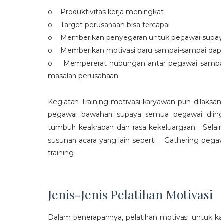
o Produktivitas kerja meningkat
o Target perusahaan bisa tercapai
o Memberikan penyegaran untuk pegawai supaya t
o Memberikan motivasi baru sampai-sampai dap
o Mempererat hubungan antar pegawai sampa
masalah perusahaan
Kegiatan Training motivasi karyawan pun dilaksa
pegawai bawahan supaya semua pegawai diing
tumbuh keakraban dan rasa kekeluargaan. Selain
susunan acara yang lain seperti : Gathering peg
training.
Jenis-Jenis Pelatihan Motivasi
Dalam penerapannya, pelatihan motivasi untuk k