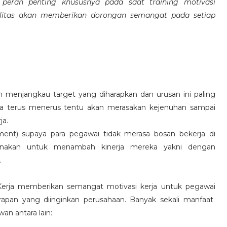
eran penting khususnya pada saat training motivasi
alitas akan memberikan dorongan semangat pada setiap
 menjangkau target yang diharapkan dan urusan ini paling
ara terus menerus tentu akan merasakan kejenuhan sampai
ja.
hment) supaya para pegawai tidak merasa bosan bekerja di
ksanakan untuk menambah kinerja mereka yakni dengan
.
 Kerja memberikan semangat motivasi kerja untuk pegawai
rapan yang diinginkan perusahaan. Banyak sekali manfaat
an antara lain: