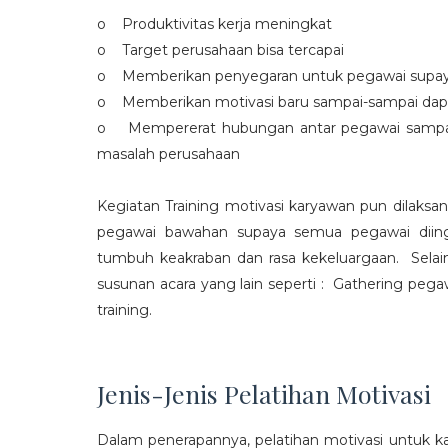
o Produktivitas kerja meningkat
o Target perusahaan bisa tercapai
o Memberikan penyegaran untuk pegawai supaya t
o Memberikan motivasi baru sampai-sampai dap
o Mempererat hubungan antar pegawai sampa
masalah perusahaan
Kegiatan Training motivasi karyawan pun dilaksa
pegawai bawahan supaya semua pegawai diing
tumbuh keakraban dan rasa kekeluargaan. Selain
susunan acara yang lain seperti : Gathering peg
training.
Jenis-Jenis Pelatihan Motivasi
Dalam penerapannya, pelatihan motivasi untuk k