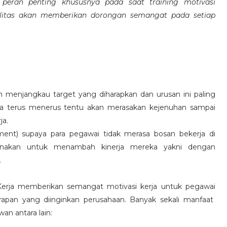
eran penting khususnya pada saat training motivasi
alitas akan memberikan dorongan semangat pada setiap
 menjangkau target yang diharapkan dan urusan ini paling
ara terus menerus tentu akan merasakan kejenuhan sampai
ja.
hment) supaya para pegawai tidak merasa bosan bekerja di
ksanakan untuk menambah kinerja mereka yakni dengan
.
 Kerja memberikan semangat motivasi kerja untuk pegawai
rapan yang diinginkan perusahaan. Banyak sekali manfaat
an antara lain: