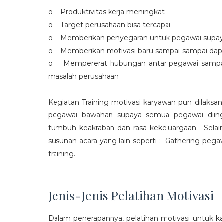
o Produktivitas kerja meningkat
o Target perusahaan bisa tercapai
o Memberikan penyegaran untuk pegawai supaya t
o Memberikan motivasi baru sampai-sampai dap
o Mempererat hubungan antar pegawai sampa
masalah perusahaan
Kegiatan Training motivasi karyawan pun dilaksa
pegawai bawahan supaya semua pegawai diing
tumbuh keakraban dan rasa kekeluargaan. Selain
susunan acara yang lain seperti : Gathering peg
training.
Jenis-Jenis Pelatihan Motivasi
Dalam penerapannya, pelatihan motivasi untuk k