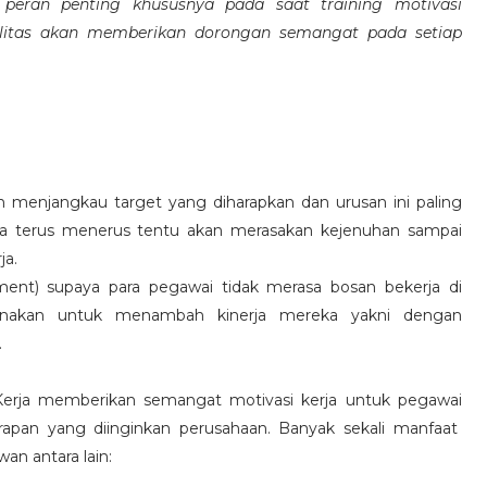
eran penting khususnya pada saat training motivasi
alitas akan memberikan dorongan semangat pada setiap
 menjangkau target yang diharapkan dan urusan ini paling
ara terus menerus tentu akan merasakan kejenuhan sampai
ja.
hment) supaya para pegawai tidak merasa bosan bekerja di
ksanakan untuk menambah kinerja mereka yakni dengan
.
 Kerja memberikan semangat motivasi kerja untuk pegawai
rapan yang diinginkan perusahaan. Banyak sekali manfaat
an antara lain: