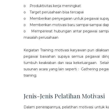
o Produktivitas kerja meningkat
o Target perusahaan bisa tercapai
o Memberikan penyegaran untuk pegawai supaya t
o Memberikan motivasi baru sampai-sampai dap
o Mempererat hubungan antar pegawai sampa
masalah perusahaan
Kegiatan Training motivasi karyawan pun dilaksa
pegawai bawahan supaya semua pegawai diing
tumbuh keakraban dan rasa kekeluargaan. Selain
susunan acara yang lain seperti : Gathering peg
training.
Jenis-Jenis Pelatihan Motivasi
Dalam penerapannya, pelatihan motivasi untuk k