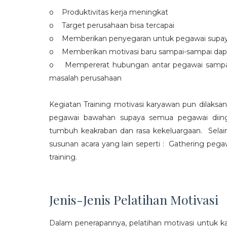
o Produktivitas kerja meningkat
o Target perusahaan bisa tercapai
o Memberikan penyegaran untuk pegawai supaya t
o Memberikan motivasi baru sampai-sampai dap
o Mempererat hubungan antar pegawai sampa
masalah perusahaan
Kegiatan Training motivasi karyawan pun dilaksa
pegawai bawahan supaya semua pegawai diing
tumbuh keakraban dan rasa kekeluargaan. Selain
susunan acara yang lain seperti : Gathering peg
training.
Jenis-Jenis Pelatihan Motivasi
Dalam penerapannya, pelatihan motivasi untuk k