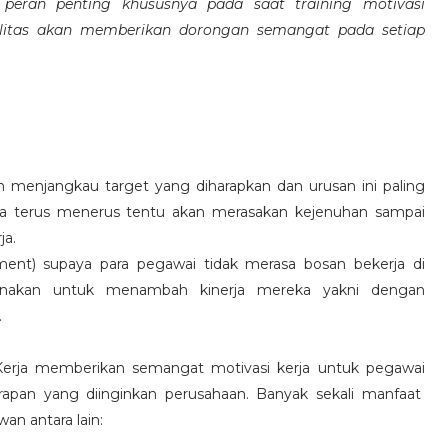
eran penting khususnya pada saat training motivasi
alitas akan memberikan dorongan semangat pada setiap
 menjangkau target yang diharapkan dan urusan ini paling
ara terus menerus tentu akan merasakan kejenuhan sampai
ja.
hment) supaya para pegawai tidak merasa bosan bekerja di
ksanakan untuk menambah kinerja mereka yakni dengan
.
 Kerja memberikan semangat motivasi kerja untuk pegawai
rapan yang diinginkan perusahaan. Banyak sekali manfaat
an antara lain: