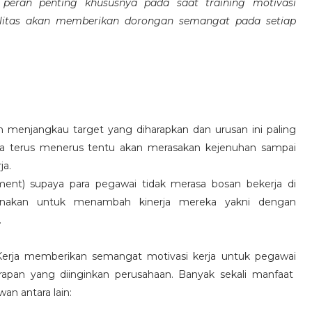
eran penting khususnya pada saat training motivasi
alitas akan memberikan dorongan semangat pada setiap
 menjangkau target yang diharapkan dan urusan ini paling
ara terus menerus tentu akan merasakan kejenuhan sampai
ja.
hment) supaya para pegawai tidak merasa bosan bekerja di
ksanakan untuk menambah kinerja mereka yakni dengan
.
 Kerja memberikan semangat motivasi kerja untuk pegawai
rapan yang diinginkan perusahaan. Banyak sekali manfaat
an antara lain: