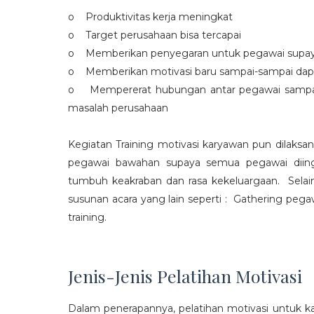
o Produktivitas kerja meningkat
o Target perusahaan bisa tercapai
o Memberikan penyegaran untuk pegawai supaya t
o Memberikan motivasi baru sampai-sampai dap
o Mempererat hubungan antar pegawai sampa
masalah perusahaan
Kegiatan Training motivasi karyawan pun dilaksa
pegawai bawahan supaya semua pegawai diing
tumbuh keakraban dan rasa kekeluargaan. Selain
susunan acara yang lain seperti : Gathering peg
training.
Jenis-Jenis Pelatihan Motivasi
Dalam penerapannya, pelatihan motivasi untuk k