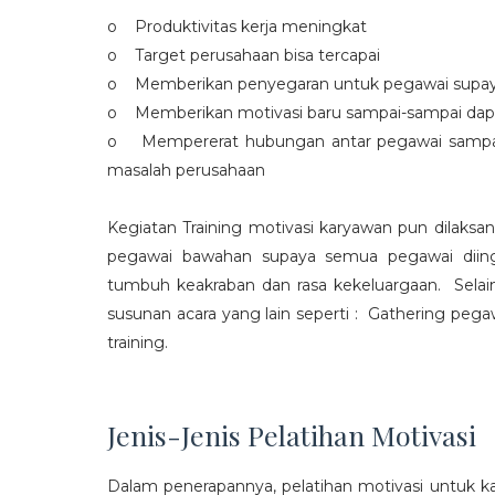
o Produktivitas kerja meningkat
o Target perusahaan bisa tercapai
o Memberikan penyegaran untuk pegawai supaya t
o Memberikan motivasi baru sampai-sampai dap
o Mempererat hubungan antar pegawai sampa
masalah perusahaan
Kegiatan Training motivasi karyawan pun dilaksa
pegawai bawahan supaya semua pegawai diing
tumbuh keakraban dan rasa kekeluargaan. Selain
susunan acara yang lain seperti : Gathering peg
training.
Jenis-Jenis Pelatihan Motivasi
Dalam penerapannya, pelatihan motivasi untuk k