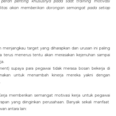
eran penting khususnya pada saat training motivasi
alitas akan memberikan dorongan semangat pada setiap
 menjangkau target yang diharapkan dan urusan ini paling
ara terus menerus tentu akan merasakan kejenuhan sampai
ja.
hment) supaya para pegawai tidak merasa bosan bekerja di
ksanakan untuk menambah kinerja mereka yakni dengan
.
 Kerja memberikan semangat motivasi kerja untuk pegawai
rapan yang diinginkan perusahaan. Banyak sekali manfaat
an antara lain: