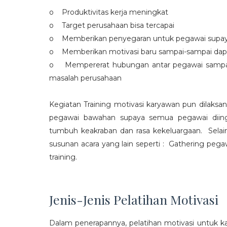
o Produktivitas kerja meningkat
o Target perusahaan bisa tercapai
o Memberikan penyegaran untuk pegawai supaya t
o Memberikan motivasi baru sampai-sampai dap
o Mempererat hubungan antar pegawai sampa
masalah perusahaan
Kegiatan Training motivasi karyawan pun dilaksa
pegawai bawahan supaya semua pegawai diing
tumbuh keakraban dan rasa kekeluargaan. Selain
susunan acara yang lain seperti : Gathering peg
training.
Jenis-Jenis Pelatihan Motivasi
Dalam penerapannya, pelatihan motivasi untuk k