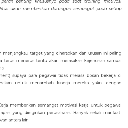
eran penting khususnya pada saat training motivasi
alitas akan memberikan dorongan semangat pada setiap
 menjangkau target yang diharapkan dan urusan ini paling
ara terus menerus tentu akan merasakan kejenuhan sampai
ja.
hment) supaya para pegawai tidak merasa bosan bekerja di
ksanakan untuk menambah kinerja mereka yakni dengan
.
 Kerja memberikan semangat motivasi kerja untuk pegawai
rapan yang diinginkan perusahaan. Banyak sekali manfaat
an antara lain: