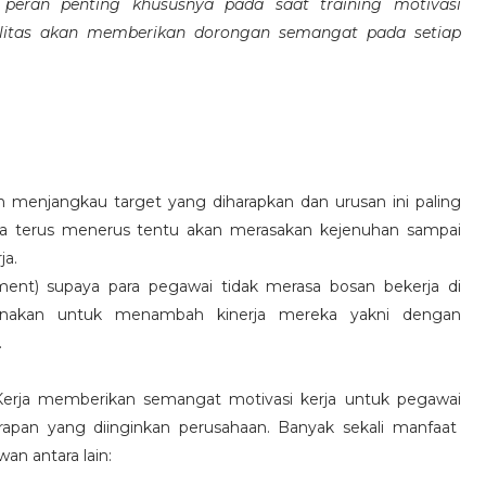
eran penting khususnya pada saat training motivasi
alitas akan memberikan dorongan semangat pada setiap
 menjangkau target yang diharapkan dan urusan ini paling
ara terus menerus tentu akan merasakan kejenuhan sampai
ja.
hment) supaya para pegawai tidak merasa bosan bekerja di
ksanakan untuk menambah kinerja mereka yakni dengan
.
 Kerja memberikan semangat motivasi kerja untuk pegawai
rapan yang diinginkan perusahaan. Banyak sekali manfaat
an antara lain: