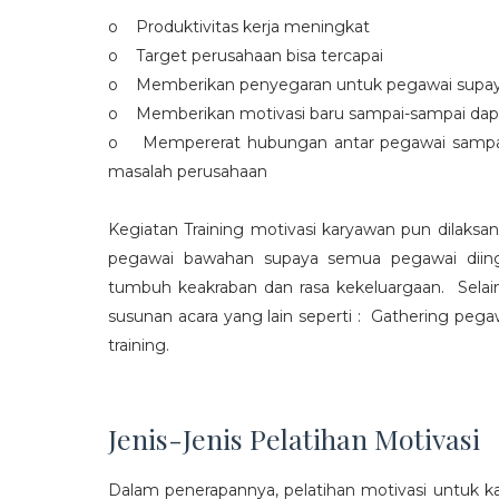
o Produktivitas kerja meningkat
o Target perusahaan bisa tercapai
o Memberikan penyegaran untuk pegawai supaya t
o Memberikan motivasi baru sampai-sampai dap
o Mempererat hubungan antar pegawai sampa
masalah perusahaan
Kegiatan Training motivasi karyawan pun dilaksa
pegawai bawahan supaya semua pegawai diing
tumbuh keakraban dan rasa kekeluargaan. Selain
susunan acara yang lain seperti : Gathering peg
training.
Jenis-Jenis Pelatihan Motivasi
Dalam penerapannya, pelatihan motivasi untuk k