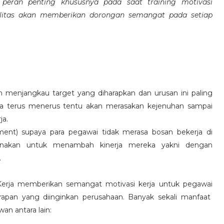
eran penting khususnya pada saat training motivasi
alitas akan memberikan dorongan semangat pada setiap
 menjangkau target yang diharapkan dan urusan ini paling
ara terus menerus tentu akan merasakan kejenuhan sampai
ja.
hment) supaya para pegawai tidak merasa bosan bekerja di
ksanakan untuk menambah kinerja mereka yakni dengan
.
 Kerja memberikan semangat motivasi kerja untuk pegawai
rapan yang diinginkan perusahaan. Banyak sekali manfaat
an antara lain: