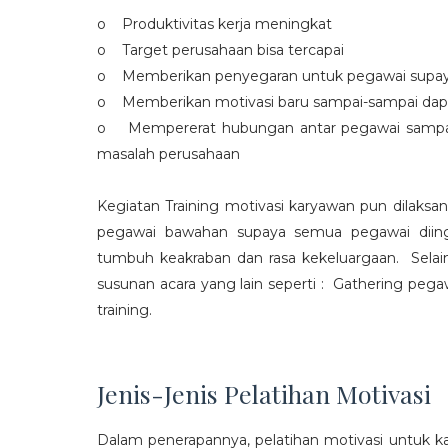
o Produktivitas kerja meningkat
o Target perusahaan bisa tercapai
o Memberikan penyegaran untuk pegawai supaya t
o Memberikan motivasi baru sampai-sampai dap
o Mempererat hubungan antar pegawai sampa
masalah perusahaan
Kegiatan Training motivasi karyawan pun dilaksa
pegawai bawahan supaya semua pegawai diing
tumbuh keakraban dan rasa kekeluargaan. Selain
susunan acara yang lain seperti : Gathering peg
training.
Jenis-Jenis Pelatihan Motivasi
Dalam penerapannya, pelatihan motivasi untuk k