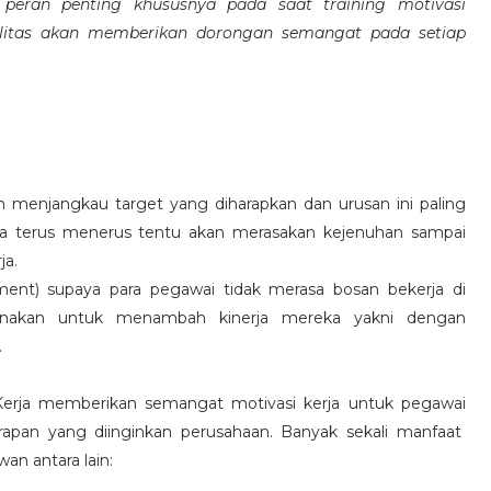
eran penting khususnya pada saat training motivasi
alitas akan memberikan dorongan semangat pada setiap
 menjangkau target yang diharapkan dan urusan ini paling
ara terus menerus tentu akan merasakan kejenuhan sampai
ja.
hment) supaya para pegawai tidak merasa bosan bekerja di
ksanakan untuk menambah kinerja mereka yakni dengan
.
 Kerja memberikan semangat motivasi kerja untuk pegawai
rapan yang diinginkan perusahaan. Banyak sekali manfaat
an antara lain: