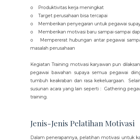
o Produktivitas kerja meningkat
o Target perusahaan bisa tercapai
o Memberikan penyegaran untuk pegawai supaya t
o Memberikan motivasi baru sampai-sampai dap
o Mempererat hubungan antar pegawai sampa
masalah perusahaan
Kegiatan Training motivasi karyawan pun dilaksa
pegawai bawahan supaya semua pegawai diing
tumbuh keakraban dan rasa kekeluargaan. Selain
susunan acara yang lain seperti : Gathering peg
training.
Jenis-Jenis Pelatihan Motivasi
Dalam penerapannya, pelatihan motivasi untuk k