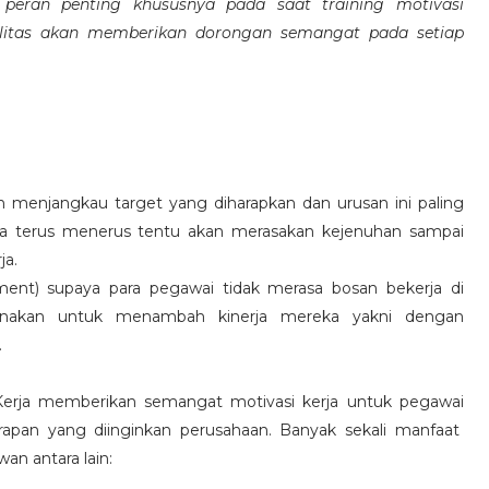
eran penting khususnya pada saat training motivasi
alitas akan memberikan dorongan semangat pada setiap
 menjangkau target yang diharapkan dan urusan ini paling
ara terus menerus tentu akan merasakan kejenuhan sampai
ja.
hment) supaya para pegawai tidak merasa bosan bekerja di
ksanakan untuk menambah kinerja mereka yakni dengan
.
 Kerja memberikan semangat motivasi kerja untuk pegawai
rapan yang diinginkan perusahaan. Banyak sekali manfaat
an antara lain: