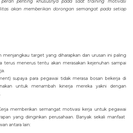
eran penting khususnya pada saat training motivasi
alitas akan memberikan dorongan semangat pada setiap
 menjangkau target yang diharapkan dan urusan ini paling
ara terus menerus tentu akan merasakan kejenuhan sampai
ja.
hment) supaya para pegawai tidak merasa bosan bekerja di
ksanakan untuk menambah kinerja mereka yakni dengan
.
 Kerja memberikan semangat motivasi kerja untuk pegawai
rapan yang diinginkan perusahaan. Banyak sekali manfaat
an antara lain: