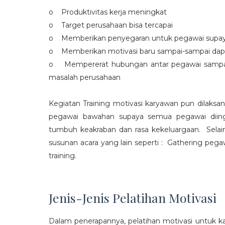
o Produktivitas kerja meningkat
o Target perusahaan bisa tercapai
o Memberikan penyegaran untuk pegawai supaya t
o Memberikan motivasi baru sampai-sampai dap
o Mempererat hubungan antar pegawai sampa
masalah perusahaan
Kegiatan Training motivasi karyawan pun dilaksa
pegawai bawahan supaya semua pegawai diing
tumbuh keakraban dan rasa kekeluargaan. Selain
susunan acara yang lain seperti : Gathering peg
training.
Jenis-Jenis Pelatihan Motivasi
Dalam penerapannya, pelatihan motivasi untuk k