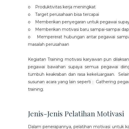
o Produktivitas kerja meningkat
o Target perusahaan bisa tercapai
o Memberikan penyegaran untuk pegawai supaya t
o Memberikan motivasi baru sampai-sampai dap
o Mempererat hubungan antar pegawai sampa
masalah perusahaan
Kegiatan Training motivasi karyawan pun dilaksa
pegawai bawahan supaya semua pegawai diing
tumbuh keakraban dan rasa kekeluargaan. Selain
susunan acara yang lain seperti : Gathering peg
training.
Jenis-Jenis Pelatihan Motivasi
Dalam penerapannya, pelatihan motivasi untuk k