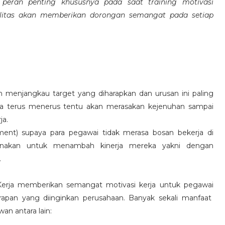
eran penting khususnya pada saat training motivasi
alitas akan memberikan dorongan semangat pada setiap
 menjangkau target yang diharapkan dan urusan ini paling
ara terus menerus tentu akan merasakan kejenuhan sampai
ja.
hment) supaya para pegawai tidak merasa bosan bekerja di
ksanakan untuk menambah kinerja mereka yakni dengan
.
 Kerja memberikan semangat motivasi kerja untuk pegawai
rapan yang diinginkan perusahaan. Banyak sekali manfaat
an antara lain: