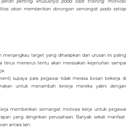
eran penting khususnya pada saat training motivasi
alitas akan memberikan dorongan semangat pada setiap
 menjangkau target yang diharapkan dan urusan ini paling
ara terus menerus tentu akan merasakan kejenuhan sampai
ja.
hment) supaya para pegawai tidak merasa bosan bekerja di
ksanakan untuk menambah kinerja mereka yakni dengan
.
 Kerja memberikan semangat motivasi kerja untuk pegawai
rapan yang diinginkan perusahaan. Banyak sekali manfaat
an antara lain: