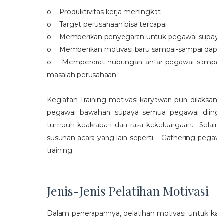
o Produktivitas kerja meningkat
o Target perusahaan bisa tercapai
o Memberikan penyegaran untuk pegawai supaya t
o Memberikan motivasi baru sampai-sampai dap
o Mempererat hubungan antar pegawai sampa
masalah perusahaan
Kegiatan Training motivasi karyawan pun dilaksa
pegawai bawahan supaya semua pegawai diing
tumbuh keakraban dan rasa kekeluargaan. Selain
susunan acara yang lain seperti : Gathering peg
training.
Jenis-Jenis Pelatihan Motivasi
Dalam penerapannya, pelatihan motivasi untuk k