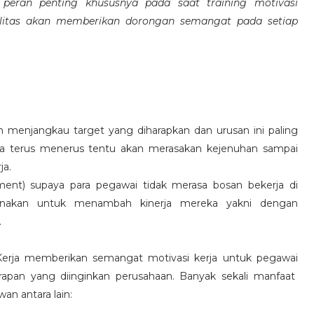
eran penting khususnya pada saat training motivasi
alitas akan memberikan dorongan semangat pada setiap
 menjangkau target yang diharapkan dan urusan ini paling
ara terus menerus tentu akan merasakan kejenuhan sampai
ja.
hment) supaya para pegawai tidak merasa bosan bekerja di
ksanakan untuk menambah kinerja mereka yakni dengan
.
 Kerja memberikan semangat motivasi kerja untuk pegawai
rapan yang diinginkan perusahaan. Banyak sekali manfaat
an antara lain: