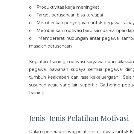
o Produktivitas kerja meningkat
o Target perusahaan bisa tercapai
o Memberikan penyegaran untuk pegawai supaya t
o Memberikan motivasi baru sampai-sampai dap
o Mempererat hubungan antar pegawai sampa
masalah perusahaan
Kegiatan Training motivasi karyawan pun dilaksa
pegawai bawahan supaya semua pegawai diing
tumbuh keakraban dan rasa kekeluargaan. Selain
susunan acara yang lain seperti : Gathering peg
training.
Jenis-Jenis Pelatihan Motivasi
Dalam penerapannya, pelatihan motivasi untuk k