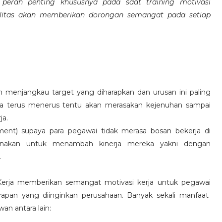
eran penting khususnya pada saat training motivasi
alitas akan memberikan dorongan semangat pada setiap
 menjangkau target yang diharapkan dan urusan ini paling
ara terus menerus tentu akan merasakan kejenuhan sampai
ja.
hment) supaya para pegawai tidak merasa bosan bekerja di
ksanakan untuk menambah kinerja mereka yakni dengan
.
 Kerja memberikan semangat motivasi kerja untuk pegawai
rapan yang diinginkan perusahaan. Banyak sekali manfaat
an antara lain: