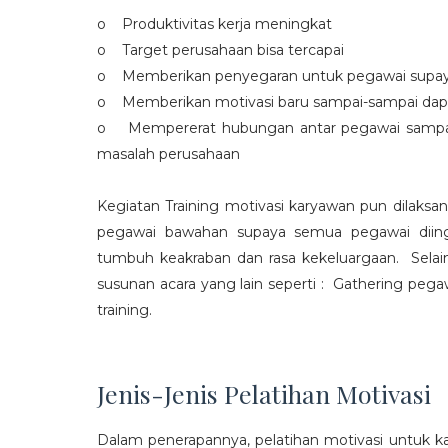
o Produktivitas kerja meningkat
o Target perusahaan bisa tercapai
o Memberikan penyegaran untuk pegawai supaya t
o Memberikan motivasi baru sampai-sampai dap
o Mempererat hubungan antar pegawai sampa
masalah perusahaan
Kegiatan Training motivasi karyawan pun dilaksa
pegawai bawahan supaya semua pegawai diing
tumbuh keakraban dan rasa kekeluargaan. Selain
susunan acara yang lain seperti : Gathering peg
training.
Jenis-Jenis Pelatihan Motivasi
Dalam penerapannya, pelatihan motivasi untuk k