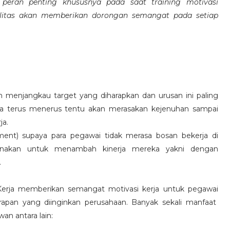
eran penting khususnya pada saat training motivasi
alitas akan memberikan dorongan semangat pada setiap
 menjangkau target yang diharapkan dan urusan ini paling
ara terus menerus tentu akan merasakan kejenuhan sampai
ja.
hment) supaya para pegawai tidak merasa bosan bekerja di
ksanakan untuk menambah kinerja mereka yakni dengan
.
 Kerja memberikan semangat motivasi kerja untuk pegawai
rapan yang diinginkan perusahaan. Banyak sekali manfaat
an antara lain: