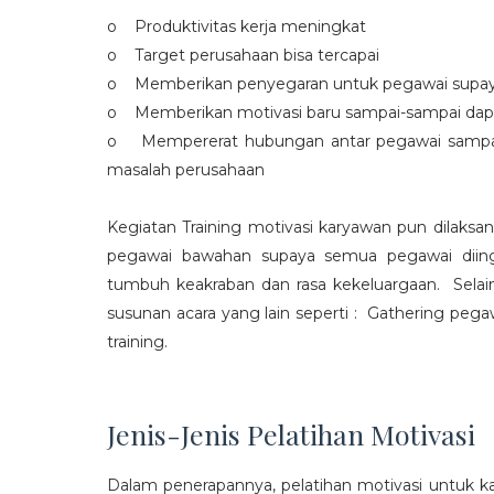
o Produktivitas kerja meningkat
o Target perusahaan bisa tercapai
o Memberikan penyegaran untuk pegawai supaya t
o Memberikan motivasi baru sampai-sampai dap
o Mempererat hubungan antar pegawai sampa
masalah perusahaan
Kegiatan Training motivasi karyawan pun dilaksa
pegawai bawahan supaya semua pegawai diing
tumbuh keakraban dan rasa kekeluargaan. Selain
susunan acara yang lain seperti : Gathering peg
training.
Jenis-Jenis Pelatihan Motivasi
Dalam penerapannya, pelatihan motivasi untuk k