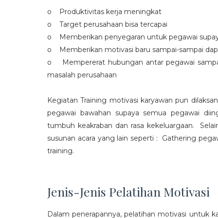
o Produktivitas kerja meningkat
o Target perusahaan bisa tercapai
o Memberikan penyegaran untuk pegawai supaya t
o Memberikan motivasi baru sampai-sampai dap
o Mempererat hubungan antar pegawai sampa
masalah perusahaan
Kegiatan Training motivasi karyawan pun dilaksa
pegawai bawahan supaya semua pegawai diing
tumbuh keakraban dan rasa kekeluargaan. Selain
susunan acara yang lain seperti : Gathering peg
training.
Jenis-Jenis Pelatihan Motivasi
Dalam penerapannya, pelatihan motivasi untuk k