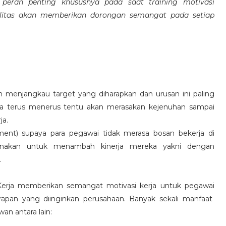
eran penting khususnya pada saat training motivasi
alitas akan memberikan dorongan semangat pada setiap
 menjangkau target yang diharapkan dan urusan ini paling
ara terus menerus tentu akan merasakan kejenuhan sampai
ja.
hment) supaya para pegawai tidak merasa bosan bekerja di
ksanakan untuk menambah kinerja mereka yakni dengan
.
 Kerja memberikan semangat motivasi kerja untuk pegawai
rapan yang diinginkan perusahaan. Banyak sekali manfaat
an antara lain: